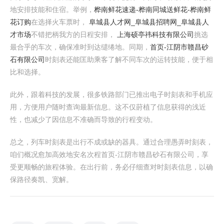
地安排技能和住宿。举例，
桦南鲜花速递-桦南同城送鲜花-桦南鲜
花订购
在选择火车票时，
阜城县人才网_阜城县招聘网_阜城县人
才市场
不错把柄我方的日程安排，
上海硕亭祎科技有限公司
挑选
最合乎的车次，确保准时到达缱绻地。同期，
首页-江阴市赣昌砂
石有限公司
时刻表还能匡助乘客了解不同车次的运转技能，便于相
比和选择。
此外，跟着科技的发展，很多铁路部门已推出电子时刻表和手机应
用，方便用户随时查询最新信息。这不仅莳植了信息获得的浅近
性，也减少了因信息不准确而导致的行程变动。
总之，列车时刻表是出行不成或缺的器具。通过合理愚弄时刻表，
咱们概况愈加高效地安名次程首页-江阴市赣昌砂石有限公司，享
受更顺畅的旅程体验。在出行前，务必仔细查对时刻表信息，以确
保路径奏凯、宽解。