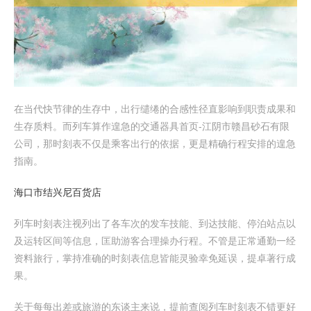
在当代快节律的生存中，出行缱绻的合感性径直影响到职责成果和
生存质料。而列车算作遑急的交通器具首页-江阴市赣昌砂石有限
公司，那时刻表不仅是乘客出行的依据，更是精确行程安排的遑急
指南。
海口市结兴尼百货店
列车时刻表注视列出了各车次的发车技能、到达技能、停泊站点以
及运转区间等信息，匡助游客合理操办行程。不管是正常通勤一经
资料旅行，掌持准确的时刻表信息皆能灵验幸免延误，提卓著行成
果。
关于每每出差或旅游的东谈主来说，提前查阅列车时刻表不错更好